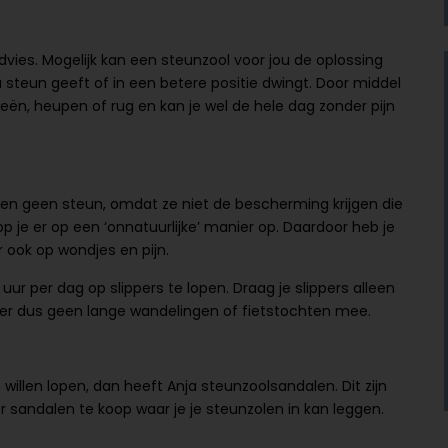
dvies. Mogelijk kan een steunzool voor jou de oplossing
tra steun geeft of in een betere positie dwingt. Door middel
ieën, heupen of rug en kan je wel de hele dag zonder pijn
oeten geen steun, omdat ze niet de bescherming krijgen die
op je er op een ‘onnatuurlijke’ manier op. Daardoor heb je
 ook op wondjes en pijn.
ur per dag op slippers te lopen. Draag je slippers alleen
 er dus geen lange wandelingen of fietstochten mee.
illen lopen, dan heeft Anja steunzoolsandalen. Dit zijn
er sandalen te koop waar je je steunzolen in kan leggen.