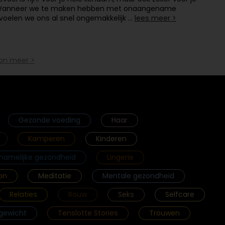
Wanneer we te maken hebben met onaangename
 voelen we ons al snel ongemakkelijk …
lees meer >
on meer >
Gezonde voeding
Haar
Kamperen
Kinderen
chamelijke gezondheid
Lingerie
on
Meditatie
Mentale gezondheid
Relaties
Rouw
Seks
Selfcare
gewicht
Tenslotte Stories
Trouwen