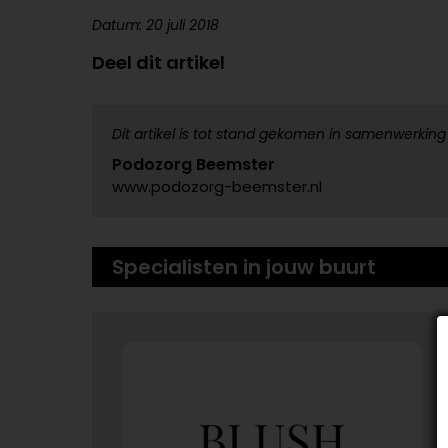
Datum: 20 juli 2018
Deel dit artikel
Dit artikel is tot stand gekomen in samenwerking
Podozorg Beemster
www.podozorg-beemster.nl
Specialisten in jouw buurt