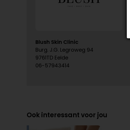
Blush Skin Clinic
Burg. J.G. Legroweg 94
9761TD Eelde
06-57943414
Ook interessant voor jou