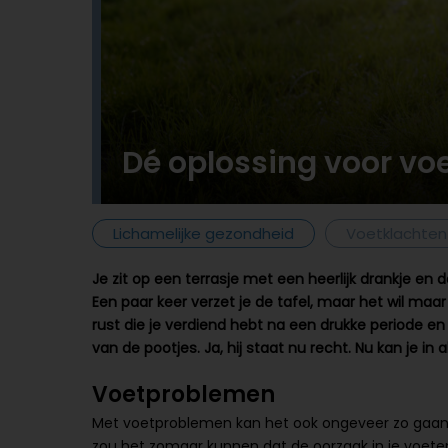
Dé oplossing voor v
Lichamelijke gezondheid
Voetklachten
Je zit op een terrasje met een heerlijk drankje en 
Een paar keer verzet je de tafel, maar het wil maar 
rust die je verdiend hebt na een drukke periode en u
van de pootjes. Ja, hij staat nu recht. Nu kan je in a
Voetproblemen
Met voetproblemen kan het ook ongeveer zo gaan. A
zou het zomaar kunnen dat de oorzaak in je voeten zi