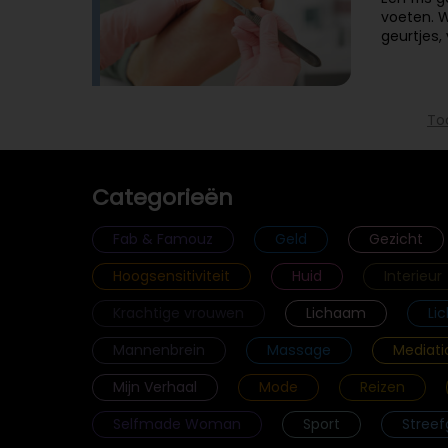
voeten. 
geurtjes,
To
Categorieën
Fab & Famouz
Geld
Gezicht
Hoogsensitiviteit
Huid
Interieur
Krachtige vrouwen
Lichaam
Li
Mannenbrein
Massage
Mediati
Mijn Verhaal
Mode
Reizen
Selfmade Woman
Sport
Streef