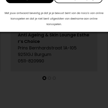
Met jouw antwoord bevestig je dat je je bewust bent van de risico’s van online
kansspelen en dat je niet bent uitgesloten van deelname aan online
kansspelen.
Anti Ageing & Skin Lounge Esthe
r’s Choice
Prins Bernhardstraat 1A-105
9251GJ Burgum
0511-820990