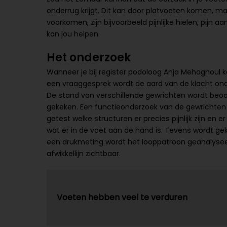
onderrug krijgt. Dit kan door platvoeten komen, m
voorkomen, zijn bijvoorbeeld pijnlijke hielen, pijn 
kan jou helpen.
Het onderzoek
Wanneer je bij register podoloog Anja Mehagnoul k
een vraaggesprek wordt de aard van de klacht ond
De stand van verschillende gewrichten wordt beo
gekeken. Een functieonderzoek van de gewrichten g
getest welke structuren er precies pijnlijk zijn en
wat er in de voet aan de hand is. Tevens wordt ge
een drukmeting wordt het looppatroon geanalyseerd
afwikkellijn zichtbaar.
Voeten hebben veel te verduren