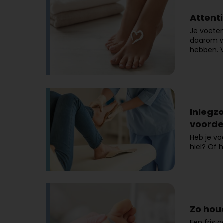
Attenti
Je voeten
daarom we
hebben. V
Inlegz
voorde
Heb je vo
hiel? Of
Zo houd
Een fris g