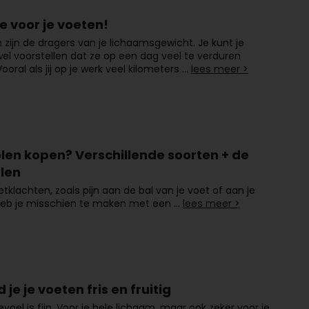
e voor je voeten!
 zijn de dragers van je lichaamsgewicht. Je kunt je
l voorstellen dat ze op een dag veel te verduren
ooral als jij op je werk veel kilometers …
lees meer >
olen kopen? Verschillende soorten + de
len
etklachten, zoals pijn aan de bal van je voet of aan je
 heb je misschien te maken met een …
lees meer >
 je je voeten fris en fruitig
evoel is fijn. Voor je hele lichaam, maar ook zeker voor je