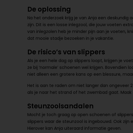
De oplossing
Na het onderzoek krijg je van Anja een deskundig a
zijn. Dit is een losse inlegzool, die jouw voeten ex
van inlegzolen heb je minder pijn aan je voeten, kn
dat mooie stadje bezoeken in je vakantie.
De risico’s van slippers
Als je een hele dag op slippers loopt, krijgen je v
ze bij ‘normale’ schoenen wel krijgen. Bovendien lo
niet alleen een grotere kans op een blessure, maar
Het is aan te raden om niet langer dan ongeveer 2 u
als je naar het strand of het zwembad gaat. Maak
Steunzoolsandalen
Mocht je toch graag op open schoenen of slippers w
slippers waar de steunzool is ingebouwd. Ook zijn 
Hierover kan Anja uiteraard informatie geven.