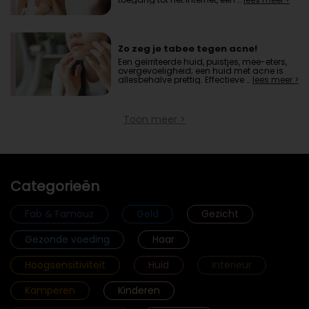
Zo zeg je tabee tegen acne!
Een geïrriteerde huid, puistjes, mee-eters,
overgevoeligheid; een huid met acne is
allesbehalve prettig. Effectieve …
lees meer >
Toon meer >
Categorieën
Fab & Famouz
Geld
Gezicht
Gezonde voeding
Haar
Hoogsensitiviteit
Huid
Interieur
Kamperen
Kinderen