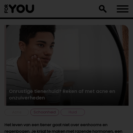
Doorgaan
naar
artikel
Onrustige tienerhuid? Reken af met acne en
onzuiverheden
Acne
Schoonheid
Huid
Het leven van een tiener gaat niet over eenhoorns en
regenbogen. Je krijgt te maken met razende hormonen, een