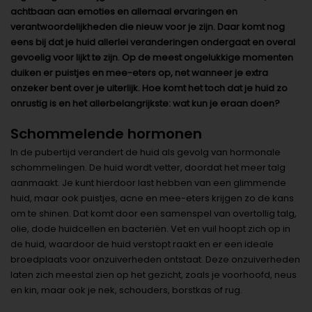
achtbaan aan emoties en allemaal ervaringen en
verantwoordelijkheden die nieuw voor je zijn. Daar komt nog
eens bij dat je huid allerlei veranderingen ondergaat en overal
gevoelig voor lijkt te zijn. Op de meest ongelukkige momenten
duiken er puistjes en mee-eters op, net wanneer je extra
onzeker bent over je uiterlijk. Hoe komt het toch dat je huid zo
onrustig is en het allerbelangrijkste: wat kun je eraan doen?
Schommelende hormonen
In de pubertijd verandert de huid als gevolg van hormonale
schommelingen. De huid wordt vetter, doordat het meer talg
aanmaakt. Je kunt hierdoor last hebben van een glimmende
huid, maar ook puistjes, acne en mee-eters krijgen zo de kans
om te shinen. Dat komt door een samenspel van overtollig talg,
olie, dode huidcellen en bacteriën. Vet en vuil hoopt zich op in
de huid, waardoor de huid verstopt raakt en er een ideale
broedplaats voor onzuiverheden ontstaat. Deze onzuiverheden
laten zich meestal zien op het gezicht, zoals je voorhoofd, neus
en kin, maar ook je nek, schouders, borstkas of rug.