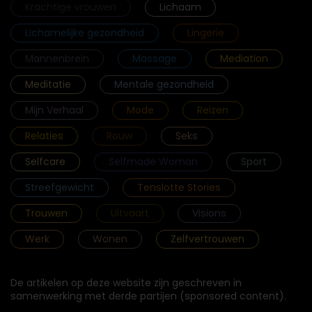
Krachtige vrouwen
Lichaam
Lichamelijke gezondheid
Lingerie
Mannenbrein
Massage
Mediation
Meditatie
Mentale gezondheid
Mijn Verhaal
Mode
Reizen
Relaties
Rouw
Seks
Selfcare
Selfmade Woman
Sport
Streefgewicht
Tenslotte Stories
Trouwen
Uitvaart
Visions
Werk
Wonen
Zelfvertrouwen
De artikelen op deze website zijn geschreven in
samenwerking met derde partijen (sponsored content).