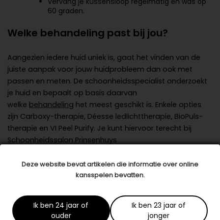
Vervang je kussensloop regelmatig en was op
60 graden.
Welke behandeling past bij jou?
Aangezien iedere huid uniek is, gaat het vinden van de
juiste aanpak voor jouw huidprobleem dan ook met
passen en meten. De schoonheidsspecialist onderzoekt
je huid en bepaalt op basis daarvan
welke
behandeling
het meest geschikt is. Enkele opties
zijn Carboxy-therapie, Déesse ledlichttherapie, BioPuls-
therapie en VI Peel Purify. Je kunt hiervoor terecht bij
Schoonheidssalon Prinsenhuys
Over Prinsenhuys
Deze website bevat artikelen die informatie over online
kansspelen bevatten.
Wil jij meer tips over de beste verzorging voor jouw huid,
of je huid onder handen laten nemen met een
Ik ben 24 jaar of
Ik ben 23 jaar of
professionele behandeling? Schoonheidsspecialiste
ouder
jonger