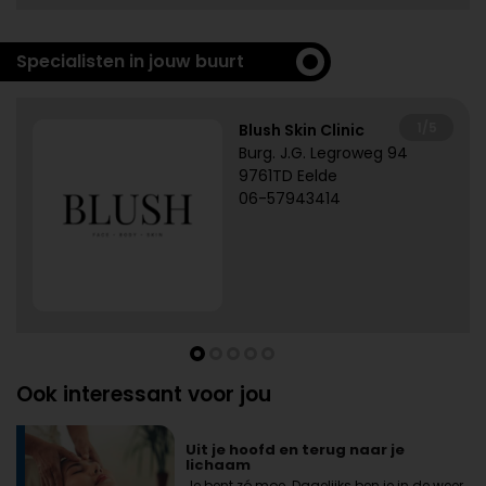
Specialisten in jouw buurt
1/5
Blush Skin Clinic
Burg. J.G. Legroweg 94
9761TD Eelde
06-57943414
Ook interessant voor jou
Uit je hoofd en terug naar je
lichaam
Je bent zó moe. Dagelijks ben je in de weer