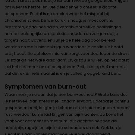
Na zo’n stresspiek moet je lichaam wel de gelegenheid krijgen
om weer te herstellen. Die gelegenheid creëer je door te
ontspannen. En dat is nu precies waar het misgaat bij
chronische stress. De werkdruk is hoog, je moet continu
presteren, deadlines halen, verantwoordelijke beslissingen
nemen, belangrijke presentaties houden en zorgen dat je
targets haalt. Bovendien kun je de hele dag door bereikt
worden en mails binnenkrijgen waardoor je continu je hoofd
erbij houdt. De optelsom hiervan zorgt voor doorlopende stress.
Je staat als het ware altijd ‘aan’. En, al zou je willen, op het laatst
lukt het niet meer om te ontspannen. Zelfs niet op het moment
dat de rek er helemaal uit is en je volledig opgebrand bent.
Symptomen van burn-out
Waar merk je nu aan dat je een burn-out hebt? Grote kans dat
je het teveel aan stress in je lichaam ervaart. Doordat je continu
gespannen bent, krijgen je lichaam en je spieren geen moment
rust. Hierdoor kun je last krijgen van pijnklachten. Zo komt het
vaak voor dat mensen met burn-out klachten hebben als
hoofdpijn, rugpijn en pijn in de schouders en nek. Ook kun je
slecht in slaap komen maar voel je je wel doorlopend