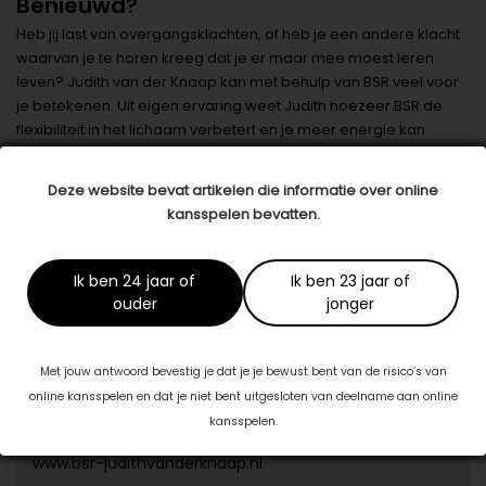
Benieuwd?
Heb jij last van overgangsklachten, of heb je een andere klacht
waarvan je te horen kreeg dat je er maar mee moest leren
leven? Judith van der Knaap kan met behulp van BSR veel voor
je betekenen. Uit eigen ervaring weet Judith hoezeer BSR de
flexibiliteit in het lichaam verbetert en je meer energie kan
geven. Na deze positieve ervaringen raakte Judith geboeid en
besloot zelf aan de slag te gaan met de therapie. Sinds 2015 is
Deze website bevat artikelen die informatie over online
ze zelf BSR practicioner in haar praktijk om zoveel mogelijk
kansspelen bevatten.
mensen te helpen beter in hun lijf te komen. Ben je benieuwd
geworden? Neem gerust contact op!
Ik ben 24 jaar of
Ik ben 23 jaar of
Datum: 18 oktober 2019
ouder
jonger
Deel dit artikel
Met jouw antwoord bevestig je dat je je bewust bent van de risico’s van
online kansspelen en dat je niet bent uitgesloten van deelname aan online
Dit artikel is tot stand gekomen in samenwerking met:
kansspelen.
BSR Judith van der Knaap
www.bsr-judithvanderknaap.nl