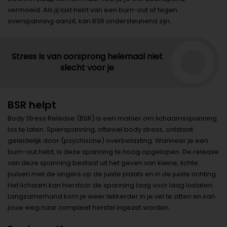
vermoeid. Als jij last hebt van een burn-out of tegen
overspanning aanzit, kan BSR ondersteunend zijn.
Stress is van oorsprong helemaal niet
slecht voor je
BSR helpt
Body Stress Release (BSR) is een manier om lichaamsspanning
los te laten. Spierspanning, oftewel body stress, ontstaat
geleidelijk door (psychische) overbelasting. Wanneer je een
burn-out hebt, is deze spanning te hoog opgelopen. De release
van deze spanning bestaat uit het geven van kleine, lichte
pulsen met de vingers op de juiste plaats en in de juiste richting.
Het lichaam kan hierdoor de spanning laag voor laag loslaten.
Langzamerhand kom je weer lekkerder in je vel te zitten en kan
jouw weg naar compleet herstel ingezet worden.