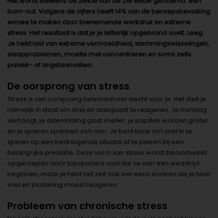
Het wordt weleens de ziekte van de 21e eeuw genoemd: een
burn-out. Volgens de cijfers heeft 14% van de beroepsbevolking
ermee te maken door toenemende werkdruk en extreme
stress. Het resultaat is dat je je letterlijk opgebrand voelt. Leeg.
Je hebt last van extreme vermoeidheid, stemmingswisselingen,
slaapproblemen, moeite met concentreren en soms zelfs
paniek- of angstaanvallen.
De oorsprong van stress
Stress is van oorsprong helemaal niet slecht voor je. Het stelt je
namelijk in staat om snel en adequaat te reageren. Je hartslag
verhoogt, je ademhaling gaat sneller, je pupillen worden groter
en je spieren spannen zich aan. Je bent klaar om snel in te
spelen op een bedreigende situatie of te pieken bij een
belangrijke prestatie. Deze vorm van stress wordt bijvoorbeeld
opgeroepen door topsporters voordat ze aan een wedstrijd
beginnen, maar je hebt het zelf ook wel eens ervaren als je heel
snel en plotseling moest reageren.
Probleem van chronische stress