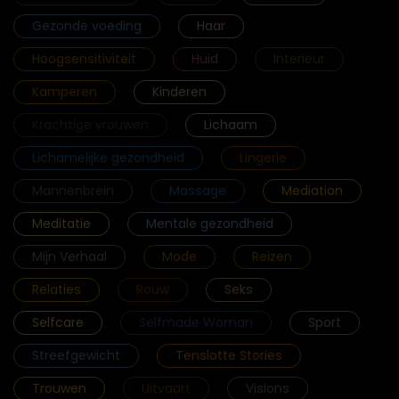
Gezonde voeding
Haar
Hoogsensitiviteit
Huid
Interieur
Kamperen
Kinderen
Krachtige vrouwen
Lichaam
Lichamelijke gezondheid
Lingerie
Mannenbrein
Massage
Mediation
Meditatie
Mentale gezondheid
Mijn Verhaal
Mode
Reizen
Relaties
Rouw
Seks
Selfcare
Selfmade Woman
Sport
Streefgewicht
Tenslotte Stories
Trouwen
Uitvaart
Visions